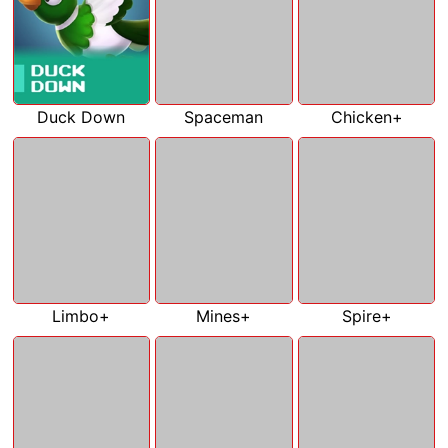
Duck Down
Spaceman
Chicken+
Limbo+
Mines+
Spire+