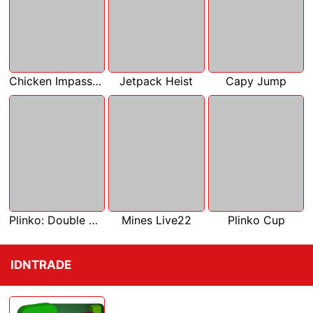
Chicken Impassable
Jetpack Heist
Capy Jump
Plinko: Double Wheel Live22
Mines Live22
Plinko Cup
IDNTRADE