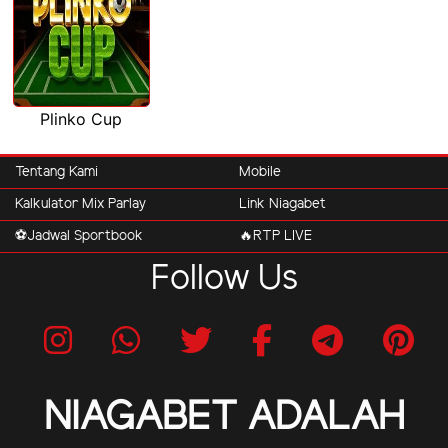
Plinko Cup
Tentang Kami
Mobile
Kalkulator Mix Parlay
Link Niagabet
⚽️Jadwal Sportbook
🔥RTP LIVE
Follow Us
NIAGABET ADALAH