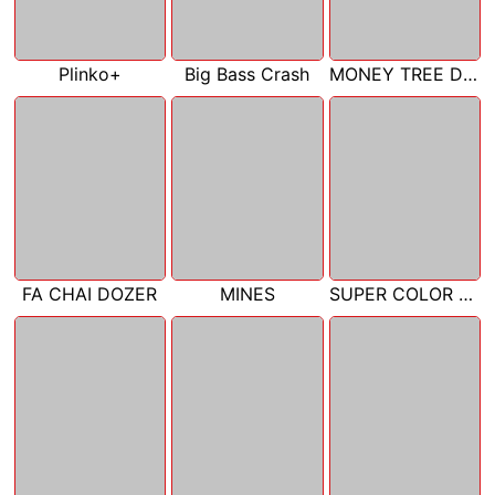
Plinko+
Big Bass Crash
MONEY TREE DOZER
FA CHAI DOZER
MINES
SUPER COLOR GAME