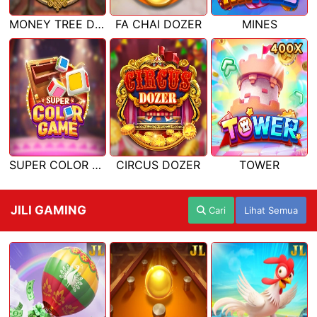
MONEY TREE DOZER
FA CHAI DOZER
MINES
SUPER COLOR GAME
CIRCUS DOZER
TOWER
JILI GAMING
Cari
Lihat Semua