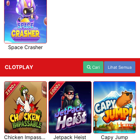
Space Crasher
CLOTPLAY
Cari
Lihat Semua
Chicken Impassable
Jetpack Heist
Capy Jump