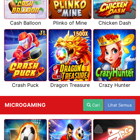
Cash Balloon
Plinko of Mine
Chicken Dash
Crash Puck
Dragon Treasure
Crazy Hunter
MICROGAMING
Cari
Lihat Semua