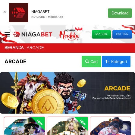
×
NIAGABET
Download
NIAGABET Mobile App
MASUK
DAFTAR
ARCADE
BERANDA
ARCADE
Cari
Kategori
NEW
NEW