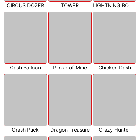
CIRCUS DOZER
TOWER
LIGHTNING BOMB
Cash Balloon
Plinko of Mine
Chicken Dash
Crash Puck
Dragon Treasure
Crazy Hunter