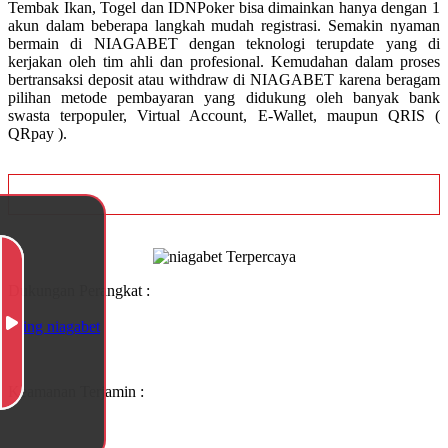
Tembak Ikan, Togel dan IDNPoker bisa dimainkan hanya dengan 1
akun dalam beberapa langkah mudah registrasi. Semakin nyaman
bermain di NIAGABET dengan teknologi terupdate yang di
kerjakan oleh tim ahli dan profesional. Kemudahan dalam proses
bertransaksi deposit atau withdraw di NIAGABET karena beragam
pilihan metode pembayaran yang didukung oleh banyak bank
swasta terpopuler, Virtual Account, E-Wallet, maupun QRIS (
QRpay ).
Read More
Dukungan Perangkat :
Keamanan Terjamin :