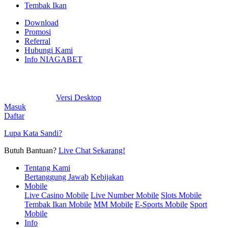
Tembak Ikan
Download
Promosi
Referral
Hubungi Kami
Info NIAGABET
Versi Desktop
Masuk
Daftar
Lupa Kata Sandi?
Butuh Bantuan?
Live Chat Sekarang!
Tentang Kami
Bertanggung Jawab
Kebijakan
Mobile
Live Casino Mobile
Live Number Mobile
Slots Mobile
Tembak Ikan Mobile
MM Mobile
E-Sports Mobile
Sport
Mobile
Info