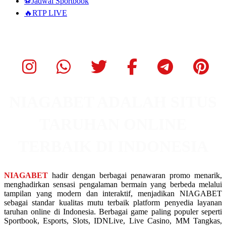
⚽️Jadwal Sportbook
🔥RTP LIVE
Follow Us
NIAGABET ADALAH SITUS
TARUHAN ONLINE
TERBAIK DI INDONESIA
NIAGABET
hadir dengan berbagai penawaran promo menarik,
menghadirkan sensasi pengalaman bermain yang berbeda melalui
tampilan yang modern dan interaktif, menjadikan NIAGABET
sebagai standar kualitas mutu terbaik platform penyedia layanan
taruhan online di Indonesia. Berbagai game paling populer seperti
Sportbook, Esports, Slots, IDNLive, Live Casino, MM Tangkas,