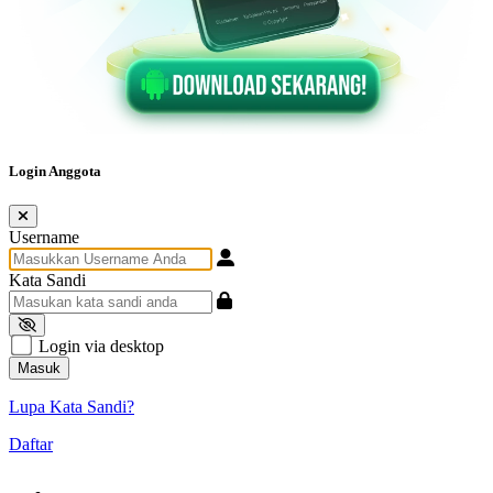
Login Anggota
Username
Kata Sandi
Login via desktop
Lupa Kata Sandi?
Daftar